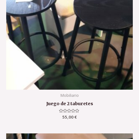
Mobiliario
Juego de 2 taburetes
Valorado
55,00
€
con
0
de
5