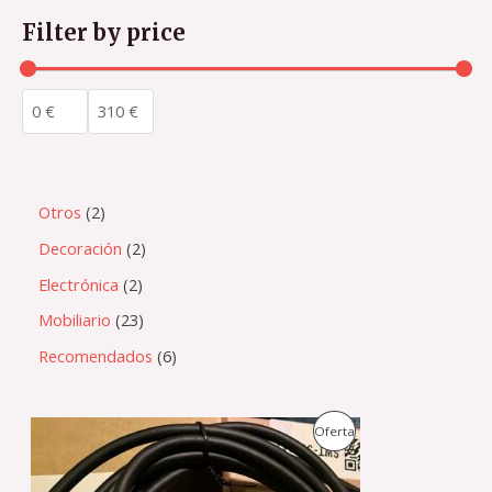
Filter by price
Otros
2
Decoración
2
Electrónica
2
Mobiliario
23
Recomendados
6
E
E
P
Oferta
l
l
p
p
R
r
r