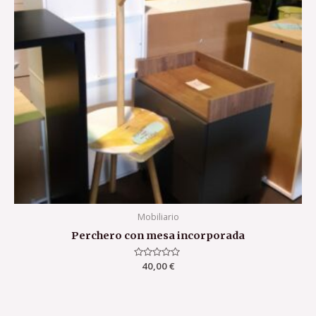
Mobiliario
Perchero con mesa incorporada
Valorado
40,00
€
con
0
de
5