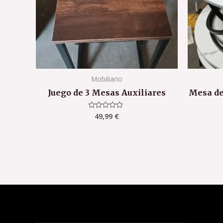
Mobiliario
Juego de 3 Mesas Auxiliares
Mesa de
49,99
€
Valorado
con
0
de
5