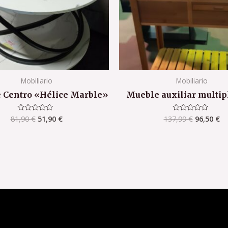
Mobiliario
Mobiliario
 Centro «Hélice Marble»
Mueble auxiliar multip
81,90
€
51,90
€
137,99
€
96,50
€
Valorado
Valorado
con
con
0
0
de
de
5
5