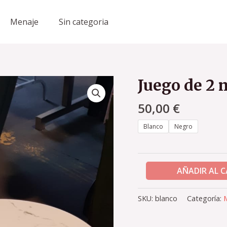
Menaje
Sin categoria
Juego de 2 
Juego
de
50,00
€
2
mesas
Blanco
Negro
de
centro
cantidad
AÑADIR AL 
SKU:
blanco
Categoría:
M