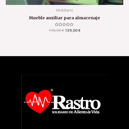
Mobiliario
Mueble auxiliar para almacenaje
198,90
Valorado
€
139,00
€
con
0
de
5