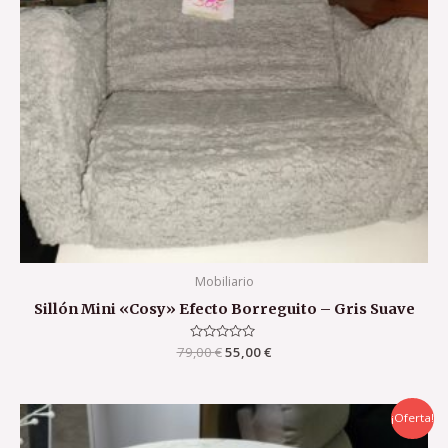
Mobiliario
Sillón Mini «Cosy» Efecto Borreguito – Gris Suave
79,00
Valorado
€
55,00
€
con
0
de
5
El
El
¡Oferta!
precio
precio
original
actual