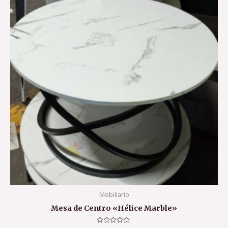
era:
es:
81,90 €.
51,90 €.
Mobiliario
Mesa de Centro «Hélice Marble»