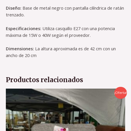
Diseño:
Base de metal negro con pantalla cilíndrica de ratán
trenzado.
Especificaciones:
Utiliza casquillo E27 con una potencia
máxima de 15W o 40W según el proveedor.
Dimensiones:
La altura aproximada es de 42 cm con un
ancho de 20 cm
Productos relacionados
El
El
¡Oferta!
precio
precio
original
actual
era:
es:
79,00 €.
55,00 €.