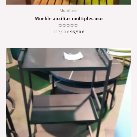
Mobiliario
Mueble auxiliar multiples uso
137,99
Valorado
€
96,50
€
con
0
de
5