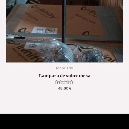
Mobiliario
Lampara de sobremesa
Valorado
48,00
€
con
0
de
5