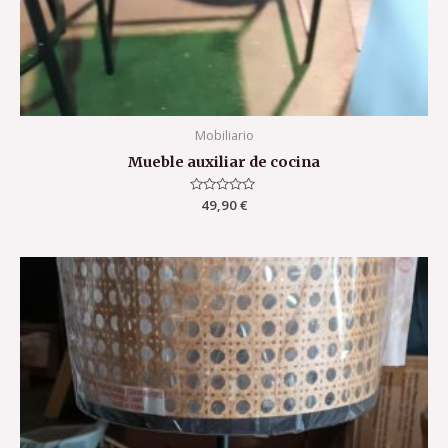
Mobiliario
Mueble auxiliar de cocina
Valorado
49,90
€
con
0
de
5